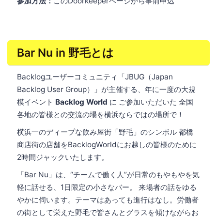
参加方法：
このDoorkeeperページから事前申込
Bar Nu in 野毛とは
Backlogユーザーコミュニティ「JBUG（Japan
Backlog User Group）」が主催する、年に一度の大規
模イベント
Backlog World
に ご参加いただいた 全国
各地の皆様との交流の場を横浜ならではの場所で！
横浜一のディープな飲み屋街「野毛」のシンボル 都橋
商店街の店舗をBacklogWorldにお越しの皆様のために
2時間ジャックいたします。
「Bar Nu」は、“チームで働く人”が日常のもやもやを気
軽に話せる、1日限定の小さなバー。 来場者の話をゆる
やかに伺います。テーマはあっても進行はなし。労働者
の街として栄えた野毛で皆さんとグラスを傾けながらお